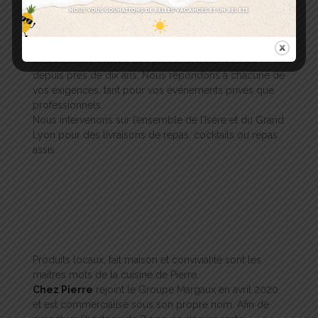
Chez
Ke C’est Bon Traiteur
, nous vous
accompagnons avec des prestations sur mesure
depuis près de dix ans. Nous répondons à chacune de
vos exigences, tant pour vos événements privés que
professionnels.
Nous intervenons sur l’ensemble de l’Isère et du Grand
Lyon pour des livraisons de repas, cocktails ou repas
assis.
Produits locaux, fait maison et convivialité sont les
maîtres mots de la cuisine de Pierre.
Chez Pierre
rejoint le Groupe Margaux en avril 2020
et est commercialisé sous son propre nom. Afin de